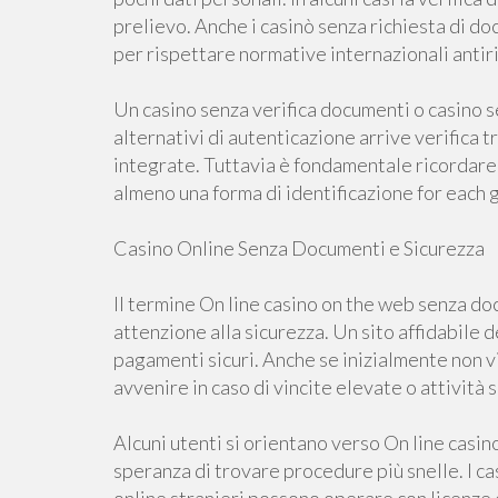
prelievo. Anche i casinò senza richiesta di d
per rispettare normative internazionali antiri
Un casino senza verifica documenti o casino 
alternativi di autenticazione arrive verifica
integrate. Tuttavia è fondamentale ricordare 
almeno una forma di identificazione for each 
Casino Online Senza Documenti e Sicurezza
Il termine On line casino on the web senza d
attenzione alla sicurezza. Un sito affidabile 
pagamenti sicuri. Anche se inizialmente non 
avvenire in caso di vincite elevate o attività 
Alcuni utenti si orientano verso On line casin
speranza di trovare procedure più snelle. I c