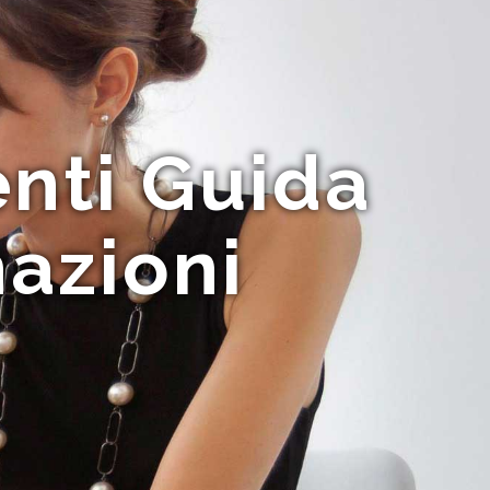
nti Guida
azioni