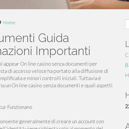
S
Home
fo
umenti Guida
azioni Importanti
C
oni appear On line casino senza documenti per
B
esta di accesso veloce ha portato alla diffusione di
H
ificata e minori controlli iniziali. Tuttavia è
 un On line casino senza documenti e quali aspetti
H
2
cur Funzionano
consente generalmente di creare un account con
 dell’identità viene richiesta solo al momento del