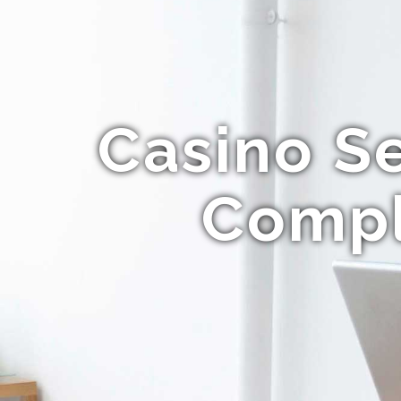
Casino S
Compl