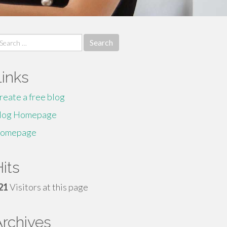
earch
r:
Links
reate a free blog
log Homepage
omepage
its
21
Visitors at this page
Archives