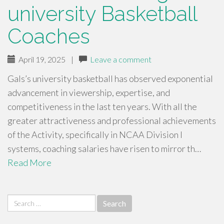
university Basketball
Coaches
April 19, 2025
|
Leave a comment
Gals’s university basketball has observed exponential
advancement in viewership, expertise, and
competitiveness in the last ten years. With all the
greater attractiveness and professional achievements
of the Activity, specifically in NCAA Division I
systems, coaching salaries have risen to mirror th…
Read More
Search
for: