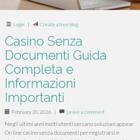
Login
|
Create a free blog
Casino Senza
Documenti Guida
Completa e
Informazioni
Importanti
February 20, 2026
|
Leave a comment
Negli ultimi anni molti utenti cercano soluzioni appear
On line casino senza documenti per registrarsi e