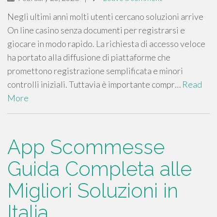
Negli ultimi anni molti utenti cercano soluzioni arrive
On line casino senza documenti per registrarsi e
giocare in modo rapido. La richiesta di accesso veloce
ha portato alla diffusione di piattaforme che
promettono registrazione semplificata e minori
controlli iniziali. Tuttavia è importante compr…
Read
More
App Scommesse
Guida Completa alle
Migliori Soluzioni in
Italia